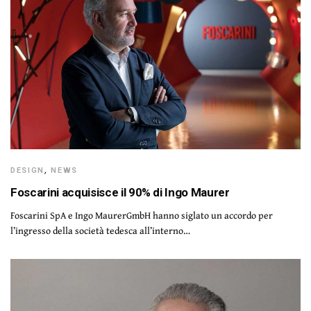
DESIGN
,
NEWS
Foscarini acquisisce il 90% di Ingo Maurer
Foscarini SpA e Ingo MaurerGmbH hanno siglato un accordo per
l’ingresso della società tedesca all’interno…