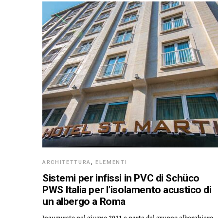
ARCHITETTURA
,
ELEMENTI
Sistemi per infissi in PVC di Schüco
PWS Italia per l’isolamento acustico di
un albergo a Roma
Inaugurato nel giugno 2021 e parte del gruppo alberghiero