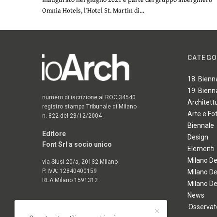
Omnia Hotels, l’Hotel St. Martin di…
CATEGO
18. Bienn
19. Bienn
numero di iscrizione al ROC 34540
Architett
registro stampa Tribunale di Milano
Arte e Fo
n. 822 del 23/12/2004
Biennale
Editore
Design
Font Srl a socio unico
Elementi
Milano D
via Siusi 20/a, 20132 Milano
P. IVA: 12840400159
Milano D
REA Milano 1591312
Milano D
News
Osservato