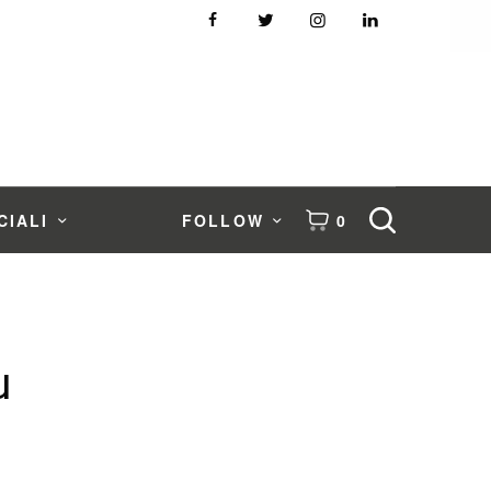
CIALI
FOLLOW
0
u