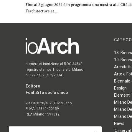
Fino al 2 giugno 2024 è in programma una mostra alla Cité d
l’architecture et…
CATEGO
18. Bienn
19. Bienn
numero di iscrizione al ROC 34540
Architett
registro stampa Tribunale di Milano
Arte e Fo
n. 822 del 23/12/2004
Biennale
Editore
Design
Font Srl a socio unico
Elementi
Milano D
via Siusi 20/a, 20132 Milano
P. IVA: 12840400159
Milano D
REA Milano 1591312
Milano D
News
Osservato