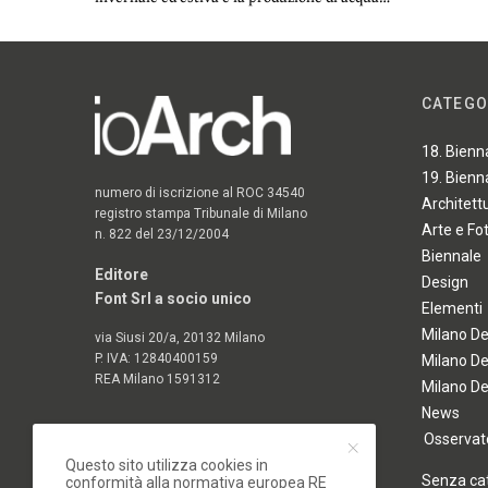
CATEGO
18. Bienn
19. Bienn
numero di iscrizione al ROC 34540
Architett
registro stampa Tribunale di Milano
Arte e Fo
n. 822 del 23/12/2004
Biennale
Editore
Design
Font Srl a socio unico
Elementi
Milano D
via Siusi 20/a, 20132 Milano
P. IVA: 12840400159
Milano D
REA Milano 1591312
Milano D
News
Osservato
Questo sito utilizza cookies in
Senza ca
conformità alla normativa europea RE