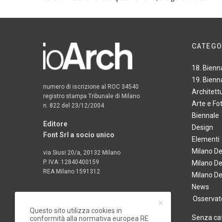
CATEGO
18. Bienn
19. Bienn
numero di iscrizione al ROC 34540
Architett
registro stampa Tribunale di Milano
Arte e Fo
n. 822 del 23/12/2004
Biennale
Editore
Design
Font Srl a socio unico
Elementi
Milano D
via Siusi 20/a, 20132 Milano
P. IVA: 12840400159
Milano D
REA Milano 1591312
Milano D
News
Osservato
Questo sito utilizza cookies in
Senza ca
conformità alla normativa europea RE