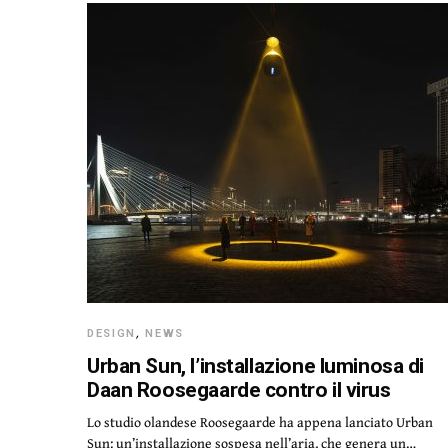
DESIGN
,
NEWS
Urban Sun, l’installazione luminosa di
Daan Roosegaarde contro il virus
Lo studio olandese Roosegaarde ha appena lanciato Urban
Sun: un’installazione sospesa nell’aria, che genera un…