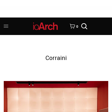
0
Corraini