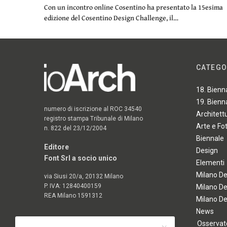
Con un incontro online Cosentino ha presentato la 15esima
edizione del Cosentino Design Challenge, il…
CATEGO
18. Bienn
19. Bienn
numero di iscrizione al ROC 34540
Architett
registro stampa Tribunale di Milano
Arte e Fo
n. 822 del 23/12/2004
Biennale
Editore
Design
Font Srl a socio unico
Elementi
Milano D
via Siusi 20/a, 20132 Milano
P. IVA: 12840400159
Milano D
REA Milano 1591312
Milano D
News
Osservato