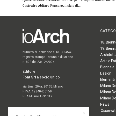
Costruire Abitare Pensare, il ciclo di…
CATEGO
18. Bienn
19. Bienn
numero di iscrizione al ROC 34540
Architett
registro stampa Tribunale di Milano
Arte e Fo
n. 822 del 23/12/2004
Biennale
Editore
Design
Font Srl a socio unico
Elementi
Milano D
via Siusi 20/a, 20132 Milano
P. IVA: 12840400159
Milano D
REA Milano 1591312
Milano D
News
Osservato