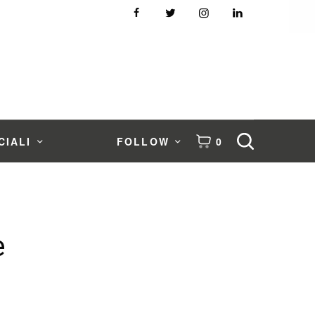
CIALI
FOLLOW
0
e