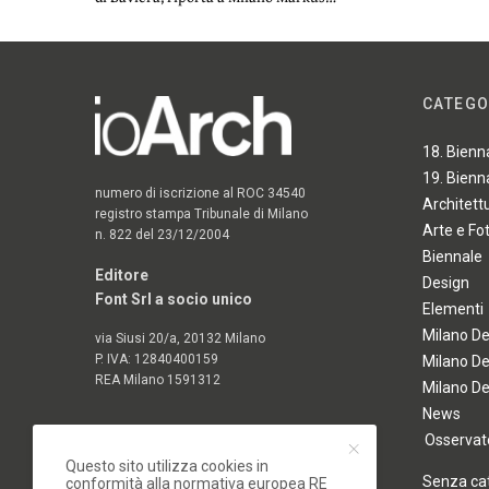
CATEGO
18. Bienn
19. Bienn
numero di iscrizione al ROC 34540
Architett
registro stampa Tribunale di Milano
Arte e Fo
n. 822 del 23/12/2004
Biennale
Editore
Design
Font Srl a socio unico
Elementi
Milano D
via Siusi 20/a, 20132 Milano
P. IVA: 12840400159
Milano D
REA Milano 1591312
Milano D
News
Osservato
Questo sito utilizza cookies in
Senza ca
conformità alla normativa europea RE