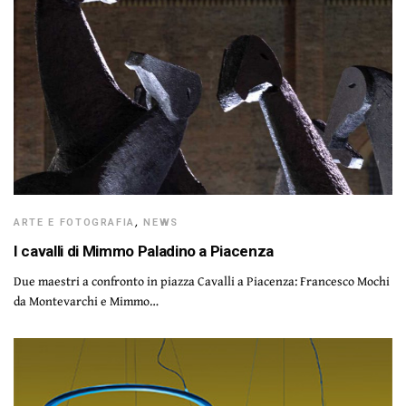
ARTE E FOTOGRAFIA
,
NEWS
I cavalli di Mimmo Paladino a Piacenza
Due maestri a confronto in piazza Cavalli a Piacenza: Francesco Mochi
da Montevarchi e Mimmo…