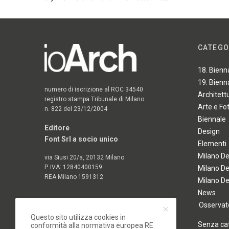
CATEGO
18. Bienn
19. Bienn
numero di iscrizione al ROC 34540
Architett
registro stampa Tribunale di Milano
Arte e Fo
n. 822 del 23/12/2004
Biennale
Editore
Design
Font Srl a socio unico
Elementi
Milano D
via Siusi 20/a, 20132 Milano
P. IVA: 12840400159
Milano D
REA Milano 1591312
Milano D
News
Osservato
Questo sito utilizza cookies in
Senza ca
conformità alla normativa europea RE