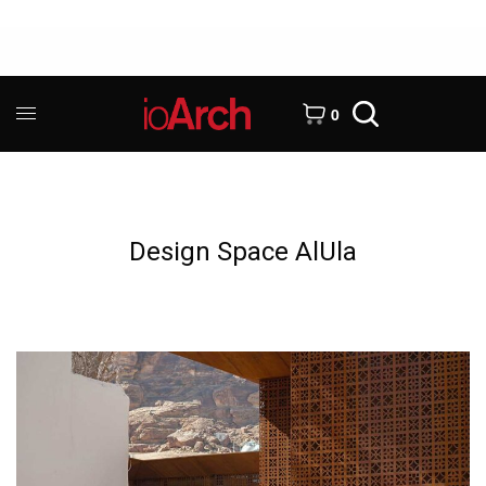
0
Design Space AlUla