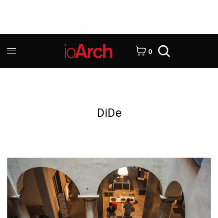
0
DiDe