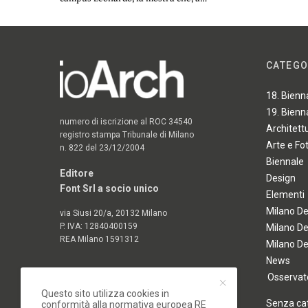
CATEGO
18. Bienn
19. Bienn
numero di iscrizione al ROC 34540
Architett
registro stampa Tribunale di Milano
Arte e Fo
n. 822 del 23/12/2004
Biennale
Editore
Design
Font Srl a socio unico
Elementi
Milano D
via Siusi 20/a, 20132 Milano
P. IVA: 12840400159
Milano D
REA Milano 1591312
Milano D
News
Osservato
Questo sito utilizza cookies in
Senza ca
conformità alla normativa europea RE