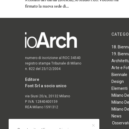
firmato la nuova sede di…
CATEGO
18. Bienn
19. Bienn
numero di iscrizione al ROC 34540
Architett
registro stampa Tribunale di Milano
Arte e Fo
n. 822 del 23/12/2004
Biennale
Editore
Design
Font Srl a socio unico
Elementi
Milano D
via Siusi 20/a, 20132 Milano
P. IVA: 12840400159
Milano D
REA Milano 1591312
Milano D
News
Osservato