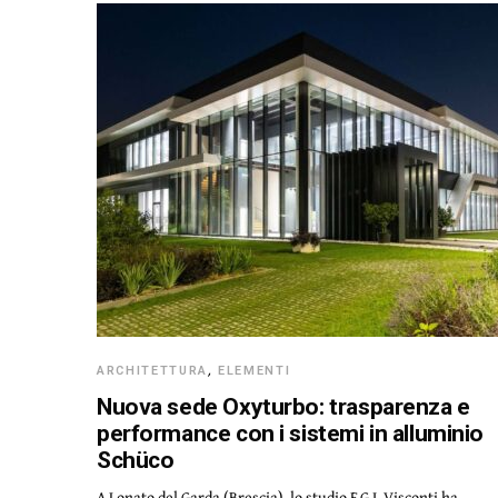
ARCHITETTURA
,
ELEMENTI
Nuova sede Oxyturbo: trasparenza e
performance con i sistemi in alluminio
Schüco
A Lonato del Garda (Brescia), lo studio F.G.I. Visconti ha