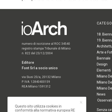
CATEGO
18. Bienn
19. Bienn
numero di iscrizione al ROC 34540
Architett
registro stampa Tribunale di Milano
Arte e Fo
n. 822 del 23/12/2004
Biennale
Editore
Design
Font Srl a socio unico
Elementi
Milano D
via Siusi 20/a, 20132 Milano
P. IVA: 12840400159
Milano D
REA Milano 1591312
Milano D
News
Osservato
Questo sito utilizza cookies in
Senza ca
conformità alla normativa europea RE