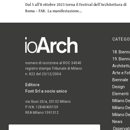
Dal 5 all’8 ottobre 2023 torna il Festival dell’Architettura di
Roma – FAR. La manifestazione…
CATEGO
18. Bienn
19. Bienn
numero di iscrizione al ROC 34540
Architett
registro stampa Tribunale di Milano
Arte e Fo
n. 822 del 23/12/2004
Biennale
Editore
Design
Font Srl a socio unico
Elementi
Milano D
via Siusi 20/a, 20132 Milano
P. IVA: 12840400159
Milano D
REA Milano 1591312
Milano D
News
Osservato