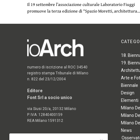
Il 19 settembre l’associazione culturale Laboratorio Fiuggi
promuove la terza edizione di “Spazio Moretti, architettura
CATEGO
18. Bienn
19. Bienn
numero di iscrizione al ROC 34540
Architett
registro stampa Tribunale di Milano
Arte e Fo
n. 822 del 23/12/2004
Biennale
Editore
Design
Font Srl a socio unico
Elementi
Milano D
via Siusi 20/a, 20132 Milano
P. IVA: 12840400159
Milano D
REA Milano 1591312
Milano D
News
Osservato