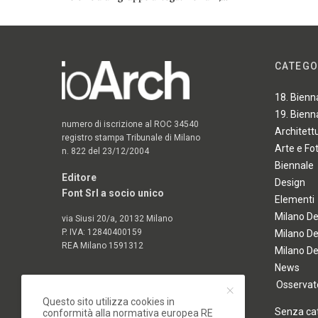
CATEGO
18. Bienn
19. Bienn
numero di iscrizione al ROC 34540
Architett
registro stampa Tribunale di Milano
Arte e Fo
n. 822 del 23/12/2004
Biennale
Editore
Design
Font Srl a socio unico
Elementi
Milano D
via Siusi 20/a, 20132 Milano
P. IVA: 12840400159
Milano D
REA Milano 1591312
Milano D
News
Osservato
Questo sito utilizza cookies in
Senza ca
conformità alla normativa europea RE