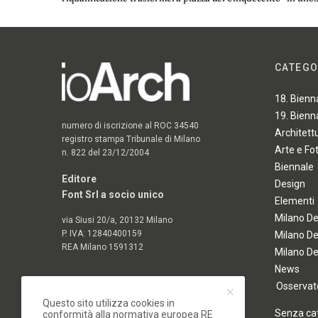
CATEGO
18. Bienn
19. Bienn
numero di iscrizione al ROC 34540
Architett
registro stampa Tribunale di Milano
Arte e Fo
n. 822 del 23/12/2004
Biennale
Editore
Design
Font Srl a socio unico
Elementi
Milano D
via Siusi 20/a, 20132 Milano
P. IVA: 12840400159
Milano D
REA Milano 1591312
Milano D
News
Osservato
Questo sito utilizza cookies in
Senza ca
conformità alla normativa europea RE