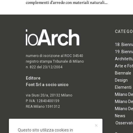
complementi d’arredo con materiali naturali…
CATEGO
18. Bienn
19. Bienn
numero di iscrizione al ROC 34540
Architett
registro stampa Tribunale di Milano
Arte e Fo
n. 822 del 23/12/2004
Biennale
Editore
Design
Font Srl a socio unico
Elementi
Milano D
via Siusi 20/a, 20132 Milano
P. IVA: 12840400159
Milano D
REA Milano 1591312
Milano D
News
Osservato
Questo sito utilizza cookies in