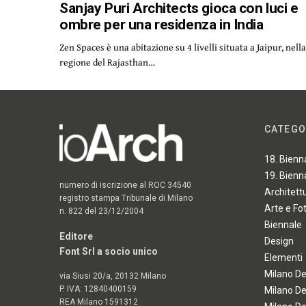
Sanjay Puri Architects gioca con luci e
ombre per una residenza in India
Zen Spaces è una abitazione su 4 livelli situata a Jaipur, nell
regione del Rajasthan…
CATEGO
18. Bienn
19. Bienn
numero di iscrizione al ROC 34540
Architett
registro stampa Tribunale di Milano
Arte e Fo
n. 822 del 23/12/2004
Biennale
Editore
Design
Font Srl a socio unico
Elementi
Milano D
via Siusi 20/a, 20132 Milano
P. IVA: 12840400159
Milano D
REA Milano 1591312