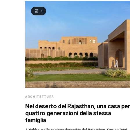
3
ARCHITETTURA
Nel deserto del Rajasthan, una casa pe
quattro generazioni della stessa
famiglia
A Nokha, nella regione desertica del Rajasthan, Sanjay Puri