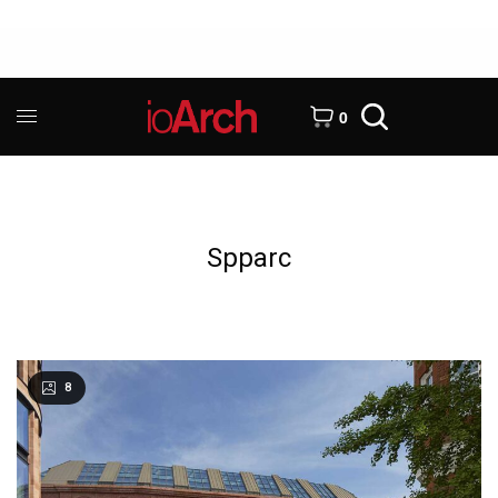
0
Spparc
8