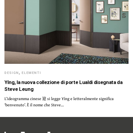
DESIGN
,
ELEMENTI
Yíng, la nuova collezione di porte Lualdi disegnata da
Steve Leung
L’ideogramma cinese 迎 si legge Yíng e letteralmente significa
‘benvenuto’. È il nome che Steve…