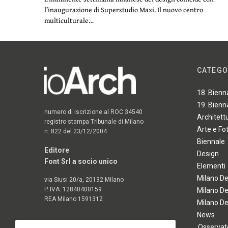
l’inaugurazione di Superstudio Maxi. Il nuovo centro
multiculturale…
CATEGO
18. Bienn
19. Bienn
numero di iscrizione al ROC 34540
Architett
registro stampa Tribunale di Milano
Arte e Fo
n. 822 del 23/12/2004
Biennale
Editore
Design
Font Srl a socio unico
Elementi
Milano D
via Siusi 20/a, 20132 Milano
P. IVA: 12840400159
Milano D
REA Milano 1591312
Milano D
News
Osservato