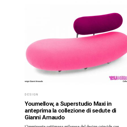
DESIGN
Youmellow, a Superstudio Maxi in
anteprima la collezione di sedute di
Gianni Arnaudo
L’imminente settimana milanese del design coincide con