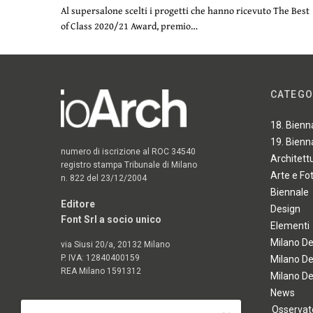
Al supersalone scelti i progetti che hanno ricevuto The Best
of Class 2020/21 Award, premio…
CATEGO
18. Bienn
19. Bienn
numero di iscrizione al ROC 34540
Architett
registro stampa Tribunale di Milano
Arte e Fo
n. 822 del 23/12/2004
Biennale
Editore
Design
Font Srl a socio unico
Elementi
Milano D
via Siusi 20/a, 20132 Milano
P. IVA: 12840400159
Milano D
REA Milano 1591312
Milano D
News
Osservato