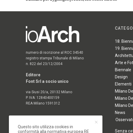
CATEGO
18. Bienn
19. Bienn
numero di iscrizione al ROC 34540
Architett
registro stampa Tribunale di Milano
Arte e Fo
n. 822 del 23/12/2004
Biennale
Editore
Design
Font Srl a socio unico
Elementi
Milano D
via Siusi 20/a, 20132 Milano
P. IVA: 12840400159
Milano D
REA Milano 1591312
Milano D
News
Osservato
Questo sito utilizza cookies in
Senza ca
conformità alla normativa europea RE