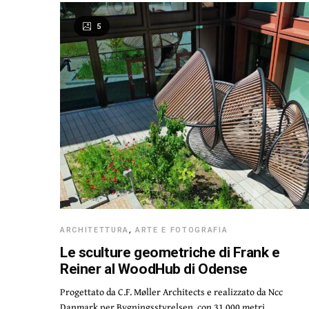
5
ARCHITETTURA
,
ARTE E FOTOGRAFIA
Le sculture geometriche di Frank e
Reiner al WoodHub di Odense
Progettato da C.F. Møller Architects e realizzato da Ncc
Danmark per Bygningsstyrelsen, con 31.000 metri…