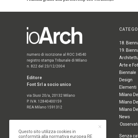
CATEGO
18. Bienn
19. Bienn
numero di iscrizione al ROC 34540
Architett
registro stampa Tribunale di Milano
Arte e Fo
n. 822 del 23/12/2004
Biennale
Editore
Design
Font Srl a socio unico
Elementi
Milano D
via Siusi 20/a, 20132 Milano
P. IVA: 12840400159
Milano D
REA Milano 1591312
Milano D
News
Osservato
Questo sito utilizza cookies in
Senza ca
conformità alla normativa europea RE