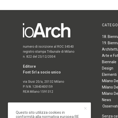
CATEGO
18. Bienn
19. Bienn
numero di iscrizione al ROC 34540
Architett
registro stampa Tribunale di Milano
Arte e Fo
n. 822 del 23/12/2004
Biennale
Editore
Design
Font Srl a socio unico
Elementi
Milano D
via Siusi 20/a, 20132 Milano
P. IVA: 12840400159
Milano D
REA Milano 1591312
Milano D
News
Osservato
Questo sito utilizza cookies in
Senza ca
conformità alla normativa europea RE