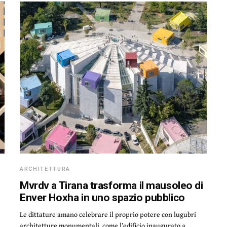
ARCHITETTURA
Mvrdv a Tirana trasforma il mausoleo di
Enver Hoxha in uno spazio pubblico
Le dittature amano celebrare il proprio potere con lugubri
architetture monumentali, come l’edificio inaugurato a…