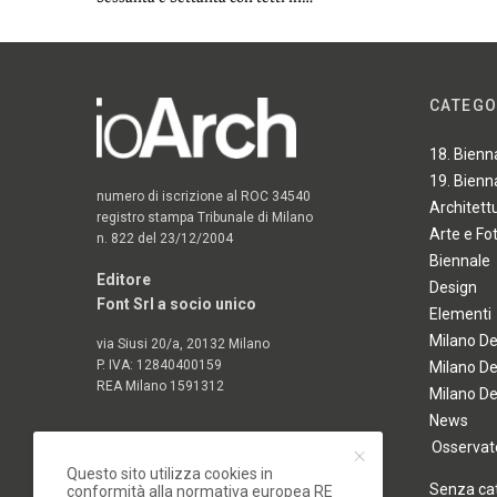
CATEGO
18. Bienn
19. Bienn
numero di iscrizione al ROC 34540
Architett
registro stampa Tribunale di Milano
Arte e Fo
n. 822 del 23/12/2004
Biennale
Editore
Design
Font Srl a socio unico
Elementi
Milano D
via Siusi 20/a, 20132 Milano
P. IVA: 12840400159
Milano D
REA Milano 1591312
Milano D
News
Osservato
Questo sito utilizza cookies in
Senza ca
conformità alla normativa europea RE