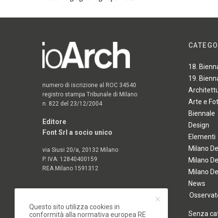
CATEGO
18. Bienn
19. Bienn
numero di iscrizione al ROC 34540
Architett
registro stampa Tribunale di Milano
Arte e Fo
n. 822 del 23/12/2004
Biennale
Editore
Design
Font Srl a socio unico
Elementi
Milano D
via Siusi 20/a, 20132 Milano
P. IVA: 12840400159
Milano D
REA Milano 1591312
Milano D
News
Osservato
Questo sito utilizza cookies in
Senza ca
conformità alla normativa europea RE