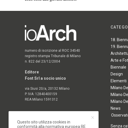
CATEGO
18. Bienn
19. Bienn
numero di iscrizione al ROC 34540
Architett
registro stampa Tribunale di Milano
Arte e Fo
n. 822 del 23/12/2004
Biennale
Editore
Design
Font Srl a socio unico
Elementi
Milano D
via Siusi 20/a, 20132 Milano
P. IVA: 12840400159
Milano D
REA Milano 1591312
Milano D
News
Osservato
Questo sito utilizza cookies in
Senza ca
conformità alla normativa europea RE