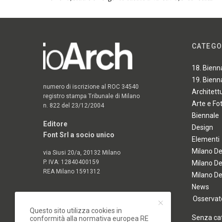
CATEGO
18. Bienn
19. Bienn
numero di iscrizione al ROC 34540
Architett
registro stampa Tribunale di Milano
Arte e Fo
n. 822 del 23/12/2004
Biennale
Editore
Design
Font Srl a socio unico
Elementi
Milano D
via Siusi 20/a, 20132 Milano
P. IVA: 12840400159
Milano D
REA Milano 1591312
Milano D
News
Osservato
Questo sito utilizza cookies in
Senza ca
conformità alla normativa europea RE