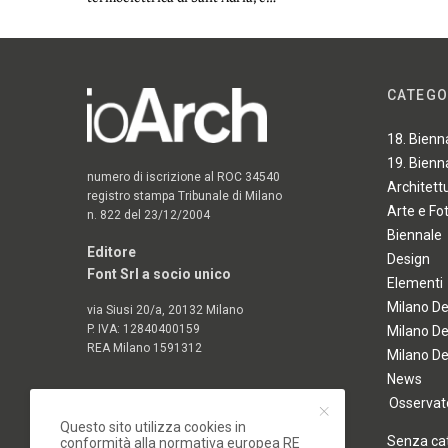
CATEGO
18. Bienn
19. Bienn
numero di iscrizione al ROC 34540
Architett
registro stampa Tribunale di Milano
Arte e Fo
n. 822 del 23/12/2004
Biennale
Editore
Design
Font Srl a socio unico
Elementi
Milano D
via Siusi 20/a, 20132 Milano
P. IVA: 12840400159
Milano D
REA Milano 1591312
Milano D
News
Osservato
Questo sito utilizza cookies in
Senza ca
conformità alla normativa europea RE