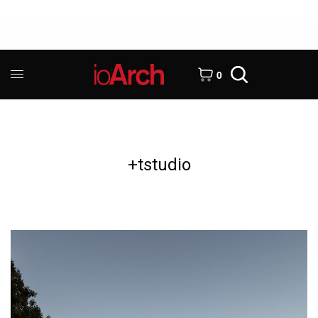
0
+tstudio