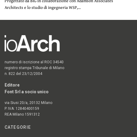
Progettato da BIG in collaborazione con Adamson Associates
Architects e lo studio di ingegneria WSP,…
numero di iscrizione al ROC 34540
registro stampa Tribunale di Milano
n. 822 del 23/12/2004
Editore
Font Srl a socio unico
via Siusi 20/a, 20132 Milano
P. IVA: 12840400159
REA Milano 1591312
CATEGORIE