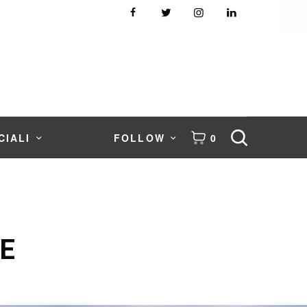
CIALI
FOLLOW
0
FE