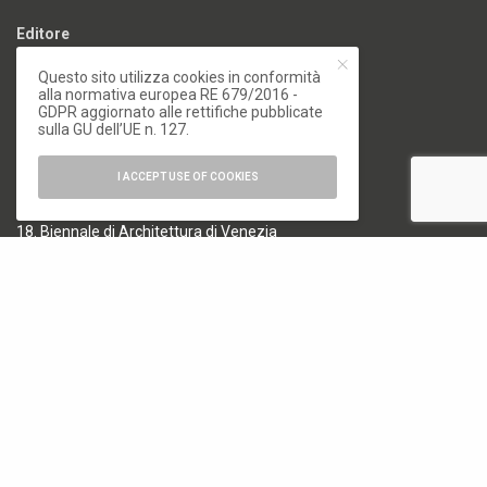
Editore
Font Srl a socio unico
Questo sito utilizza cookies in conformità
alla normativa europea RE 679/2016 -
via Siusi 20/a, 20132 Milano
GDPR aggiornato alle rettifiche pubblicate
P. IVA: 12840400159
sulla GU dell’UE n. 127.
REA Milano 1591312
I ACCEPT USE OF COOKIES
CATEGORIE
18. Biennale di Architettura di Venezia
19. Biennale di Architettura di Venezia
Architettura
Arte e Fotografia
Biennale
Design
Elementi
Milano Design Week 2024
Milano Design Week 2025
Milano Design Week 2026