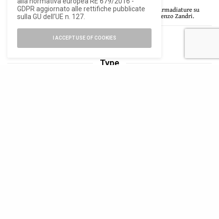
alla normativa europea RE 679/2016 -
La camera ricavata nella conversione del sottotetto, con armadiature su
GDPR aggiornato alle rettifiche pubblicate
misura in frassino e lucernario per luce zenitale, ph. ©Lorenzo Zandri.
sulla GU dell’UE n. 127.
I ACCEPT USE OF COOKIES
Type
Type
è uno studio di architettura con sede a Londra,
fondato nel 2013 da Matt Cooper, Sam Nelson, Tom
Powell e Ogi Ristic.
Il nome rimanda alla tipologia edilizia come metodo
per indagare gli aspetti essenziali dell’architettura,
oltre la superficie.
Lo studio lavora nel Regno Unito e in Europa con un
approccio orientato alla responsabilità ambientale, alla
riduzione delle risorse impiegate e alla capacità degli
edifici di generare valore sociale.