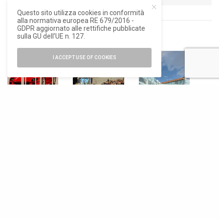
Questo sito utilizza cookies in conformità
alla normativa europea RE 679/2016 -
GDPR aggiornato alle rettifiche pubblicate
sulla GU dell’UE n. 127.
RELATED POSTS
I ACCEPT USE OF COOKIES
ARTE E
NEWS
NEWS
FOTOGRAFIA
,
NEWS
Laurea honoris
Il Museo
causa del
dell’Automobile
Luigi Ghirri e la
Politecnico di
di Torino a dieci
Ferrari, fino al 2
Torino a
anni dalla
giugno una
Marcello
riapertura
mostra al
Gandini
Mauto