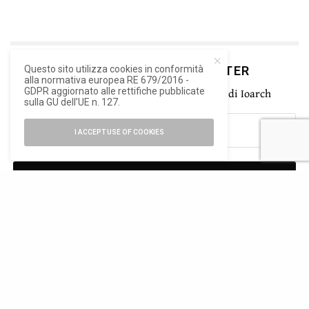
ISCRIVITI ALLA NEWSLETTER
Questo sito utilizza cookies in conformità
alla normativa europea RE 679/2016 -
Rimani aggiornato con le ultime novità di Ioarch
GDPR aggiornato alle rettifiche pubblicate
sulla GU dell’UE n. 127.
I ACCEPT USE OF COOKIES
SIGN UP
Ho letto e accetto la privacy del nuovo GDPR europeo
TWEET
PIN
0