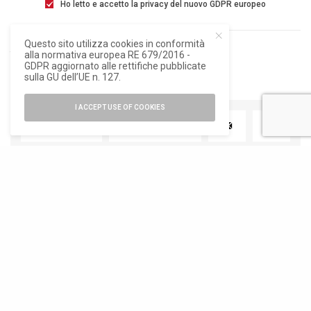
Ho letto e accetto la privacy del nuovo GDPR europeo
Questo sito utilizza cookies in conformità
alla normativa europea RE 679/2016 -
TAGS
UNOX
GDPR aggiornato alle rettifiche pubblicate
sulla GU dell’UE n. 127.
I ACCEPT USE OF COOKIES
TWEET
PIN
0