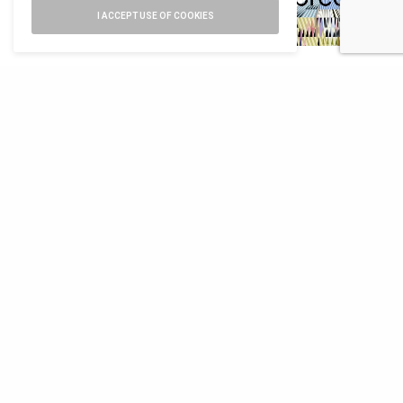
I ACCEPT USE OF COOKIES
ARCHITETTURA
,
ARCHITETTURA
,
ARCHITETTURA
,
NEWS
NEWS
NEWS
Sorgerà a San
L’architettura
Nulla di preciso,
Servolo e sarà
degli ultimi 25
una mostra alla
firmato da
anni, con Luigi
Fondazione
Progetto Cmr il
Prestinenza
Querini
primo esempio
Puglisi
Stampalia
di Perfect Toilet
all’Ordine
in Italia
Architetti
Firenze
ARCHITETTURA
,
ARCHITETTURA
,
NEWS
NEWS
ARTE E
FOTOGRAFIA
,