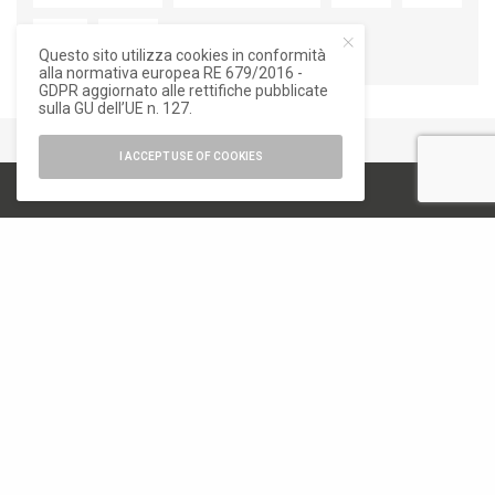
Questo sito utilizza cookies in conformità
alla normativa europea RE 679/2016 -
GDPR aggiornato alle rettifiche pubblicate
sulla GU dell’UE n. 127.
I ACCEPT USE OF COOKIES
numero di iscrizione al ROC 34540
registro stampa Tribunale di Milano
n. 822 del 23/12/2004
Editore
Font Srl a socio unico
via Siusi 20/a, 20132 Milano
P. IVA: 12840400159