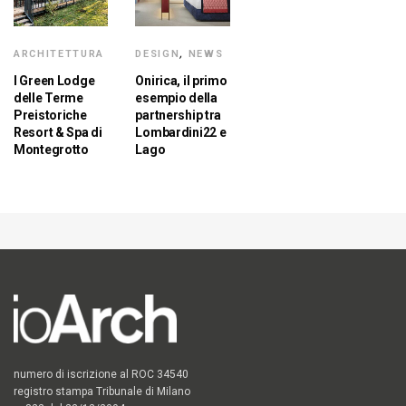
ARCHITETTURA
DESIGN
,
NEWS
I Green Lodge
Onirica, il primo
delle Terme
esempio della
Preistoriche
partnership tra
Resort & Spa di
Lombardini22 e
Montegrotto
Lago
numero di iscrizione al ROC 34540
registro stampa Tribunale di Milano