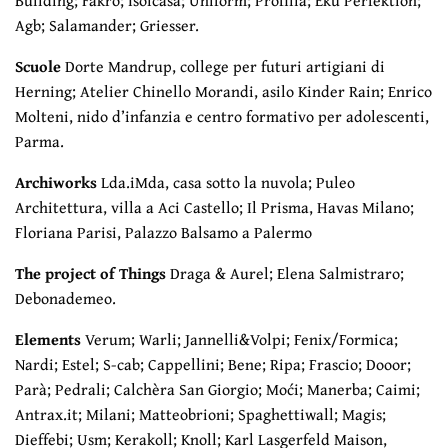
Agb; Salamander; Griesser.
Scuole
Dorte Mandrup, college per futuri artigiani di
Herning; Atelier Chinello Morandi, asilo Kinder Rain; Enrico
Molteni, nido d’infanzia e centro formativo per adolescenti,
Parma.
Archiworks
Lda.iMda, casa sotto la nuvola; Puleo
Architettura, villa a Aci Castello; Il Prisma, Havas Milano;
Floriana Parisi, Palazzo Balsamo a Palermo
The project of Things
Draga & Aurel; Elena Salmistraro;
Debonademeo.
Elements
Verum; Warli; Jannelli&Volpi; Fenix/Formica;
Nardi; Estel; S-cab; Cappellini; Bene; Ripa; Frascio; Dooor;
Parà; Pedrali; Calchèra San Giorgio; Moći; Manerba; Caimi;
Antrax.it; Milani; Matteobrioni; Spaghettiwall; Magis;
Dieffebi; Usm; Kerakoll; Knoll; Karl Lasgerfeld Maison,