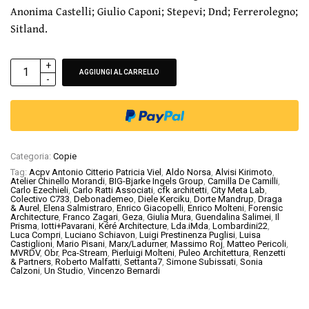
Anonima Castelli; Giulio Caponi; Stepevi; Dnd; Ferrerolegno;
Sitland.
ALTERNATIVE:
AGGIUNGI AL CARRELLO
Categoria:
Copie
Tag:
Acpv Antonio Citterio Patricia Viel
,
Aldo Norsa
,
Alvisi Kirimoto
,
Atelier Chinello Morandi
,
BIG-Bjarke Ingels Group
,
Camilla De Camilli
,
Carlo Ezechieli
,
Carlo Ratti Associati
,
cfk architetti
,
City Meta Lab
,
Colectivo C733
,
Debonademeo
,
Diele Kerciku
,
Dorte Mandrup
,
Draga
& Aurel
,
Elena Salmistraro
,
Enrico Giacopelli
,
Enrico Molteni
,
Forensic
Architecture
,
Franco Zagari
,
Geza
,
Giulia Mura
,
Guendalina Salimei
,
Il
Prisma
,
Iotti+Pavarani
,
Kéré Architecture
,
Lda.iMda
,
Lombardini22
,
Luca Compri
,
Luciano Schiavon
,
Luigi Prestinenza Puglisi
,
Luisa
Castiglioni
,
Mario Pisani
,
Marx/Ladurner
,
Massimo Roj
,
Matteo Pericoli
,
MVRDV
,
Obr
,
Pca-Stream
,
Pierluigi Molteni
,
Puleo Architettura
,
Renzetti
& Partners
,
Roberto Malfatti
,
Settanta7
,
Simone Subissati
,
Sonia
Calzoni
,
Un Studio
,
Vincenzo Bernardi