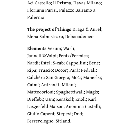
Aci Castello; Il Prisma, Havas Milano;
Floriana Parisi, Palazzo Balsamo a
Palermo
The project of Things
Draga & Aurel;
Elena Salmistraro; Debonademeo.
Elements
Verum; Warli;
Jannelli&Volpi; Fenix/Formica;
Nardi; Estel; S-cab; Cappellini; Bene;
Ripa; Frascio; Dooor; Parà; Pedrali;
Calchèra San Giorgio; Moći; Manerba;
Caimi; Antrax.it; Milani;
Matteobrioni; Spaghettiwall; Magis;
Dieffebi; Usm; Kerakoll; Knoll; Karl
Lasgerfeld Maison, Anonima Castelli;
Giulio Caponi; Stepevi; Dnd;
Ferrerolegno; Sitland.