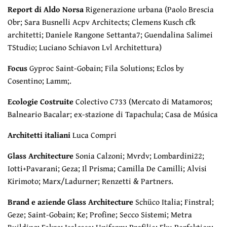
Report di Aldo Norsa
Rigenerazione urbana (Paolo Brescia
Obr; Sara Busnelli Acpv Architects; Clemens Kusch cfk
architetti; Daniele Rangone Settanta7; Guendalina Salimei
TStudio; Luciano Schiavon Lvl Architettura)
Focus
Gyproc Saint-Gobain; Fila Solutions; Eclos by
Cosentino; Lamm;.
Ecologie Costruite
Colectivo C733 (Mercato di Matamoros;
Balneario Bacalar; ex-stazione di Tapachula; Casa de Música
Architetti italiani
Luca Compri
Glass Architecture
Sonia Calzoni; Mvrdv; Lombardini22;
Iotti+Pavarani; Geza; Il Prisma; Camilla De Camilli; Alvisi
Kirimoto; Marx/Ladurner; Renzetti & Partners.
Brand e aziende Glass Architecture
Schüco Italia; Finstral;
Geze; Saint-Gobain; Ke; Profine; Secco Sistemi; Metra
Building; Fakro; Isolcasa; Uniform; Profilia; Eku Perfektion;