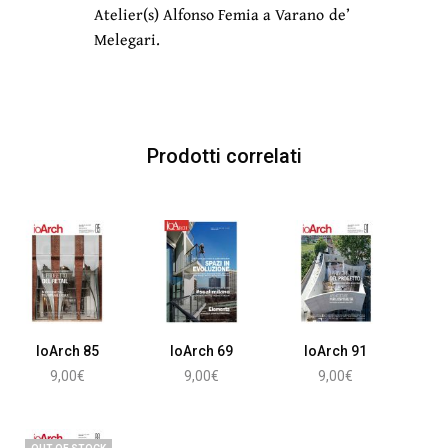
Atelier(s) Alfonso Femia a Varano de’
Melegari.
Prodotti correlati
IoArch 85
IoArch 69
IoArch 91
9,00
€
9,00
€
9,00
€
Aggiungi al carrello
Aggiungi al carrello
Aggiungi al carrello