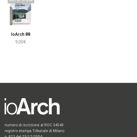
OUT OF STOCK
IoArch 88
9,00
€
Leggi tutto
numero di iscrizione al ROC 34540
registro stampa Tribunale di Milano
n. 822 del 23/12/2004