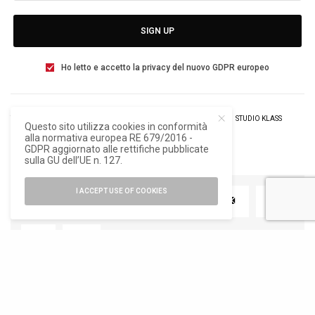
SIGN UP
Ho letto e accetto la privacy del nuovo GDPR europeo
TAGS
FONDAZIONE FRANCESCO SOMAINI SCULTORE
STUDIO KLASS
Questo sito utilizza cookies in conformità
UNIFOR
alla normativa europea RE 679/2016 -
GDPR aggiornato alle rettifiche pubblicate
sulla GU dell’UE n. 127.
I ACCEPT USE OF COOKIES
TWEET
PIN
0
RELATED POSTS