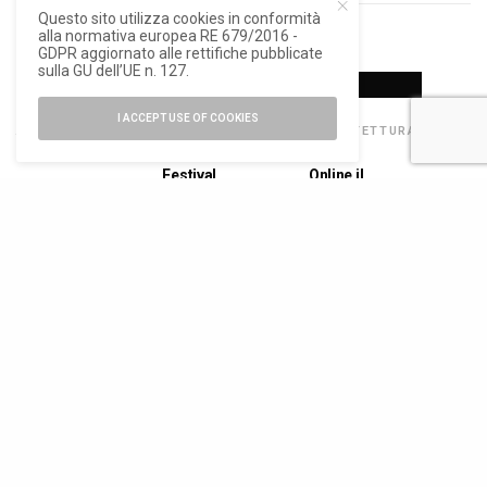
Questo sito utilizza cookies in conformità
alla normativa europea RE 679/2016 -
RELATED POSTS
GDPR aggiornato alle rettifiche pubblicate
sulla GU dell’UE n. 127.
I ACCEPT USE OF COOKIES
ARTE E
ARCHITETTURA
,
ARCHITETTURA
,
FOTOGRAFIA
,
NEWS
NEWS
NEWS
Festival
Online il
Paludicola, arte
dell’architettura
censimento
contemporanea
, online il bando
delle
e ricerca
della quarta
architetture
territoriale nel
edizione
italiane dal 1945
delta del Po
ad oggi
NEWS