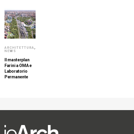
ARCHITETTURA
,
NEWS
Il masterplan
Farini a OMA e
Laboratorio
Permanente